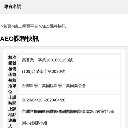
專有名詞
首頁
線上學習平台
AEO課程快訊
AEO課程快訊
核准
高普業一字第1091001198號
函號
核備
(109)台榮南字第0020號
函號
被核
台灣科學工業園區科學工業同業公會
准單
位
上課
2020/04/16~2020/04/20
時間
上課
台灣科學園區同業公會南部園區辦事處202教室(台南市新市區南科三路26號2樓之一)
地點
連絡
周小姐/陳小姐
人