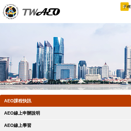
跳
手機
到
主
要
內
容
AEO課程快訊
AEO線上申辦說明
AEO線上學習