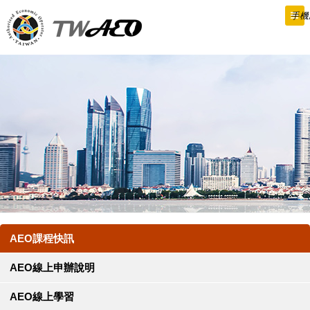
跳
手機
到
主
要
內
容
AEO課程快訊
AEO線上申辦說明
AEO線上學習