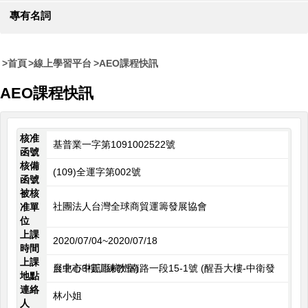
專有名詞
首頁
線上學習平台
AEO課程快訊
AEO課程快訊
核准
基普業一字第1091002522號
函號
核備
(109)全運字第002號
函號
被核
社團法人台灣全球商貿運籌發展協會
准單
位
上課
2020/07/04~2020/07/18
時間
上課
台北市中正區杭州南路一段15-1號 (醒吾大樓-中衛發展中心3樓訓練教室)
地點
連絡
林小姐
人