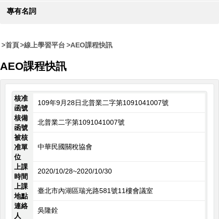
專有名詞
首頁
線上學習平台
AEO課程快訊
AEO課程快訊
核准
109年9月28日北普業二字第1091041007號
函號
核備
北普業二字第1091041007號
函號
被核
中華民國關稅協會
准單
位
上課
2020/10/28~2020/10/30
時間
上課
臺北市內湖區瑞光路581號11樓會議室
地點
連絡
吳隆銓
人