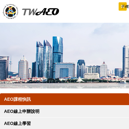
跳
手機
到
主
要
內
容
AEO課程快訊
AEO線上申辦說明
AEO線上學習