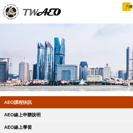
跳
手機
到
主
要
內
容
AEO課程快訊
AEO線上申辦說明
AEO線上學習