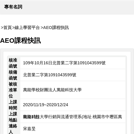
專有名詞
首頁
線上學習平台
AEO課程快訊
AEO課程快訊
核准
109年10月16日北普業二字第1091043599號
函號
核備
北普業二字第1091043599號
函號
被核
萬能學校財團法人萬能科技大學
准單
位
上課
2020/11/19~2020/12/24
時間
上課
萬能科技大學行銷與流通管理系(地址:桃園市中壢區萬能路1號)
地點
連絡
宋嘉旻
人