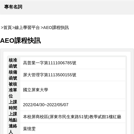
專有名詞
首頁
線上學習平台
AEO課程快訊
AEO課程快訊
核准
高普業一字第1111006785號
函號
核備
屏大管理字第1113500155號
函號
被核
國立屏東大學
准單
位
上課
2022/04/30~2022/05/07
時間
上課
本校屏商校區(屏東市民生東路51號)教學貳館1樓紅廳
地點
連絡
葉憶雯
人