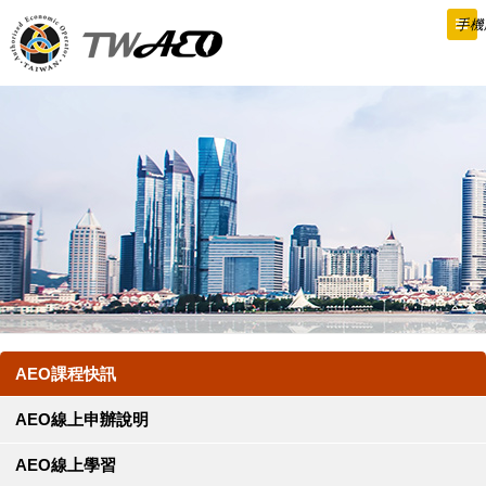
跳
手機
到
主
要
內
容
AEO課程快訊
AEO線上申辦說明
AEO線上學習