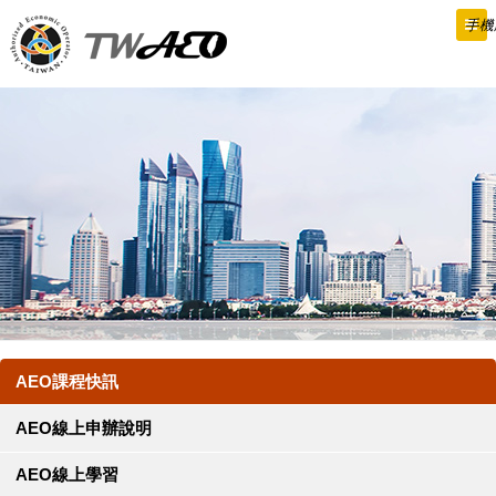
跳
手機
到
主
要
內
容
AEO課程快訊
AEO線上申辦說明
AEO線上學習