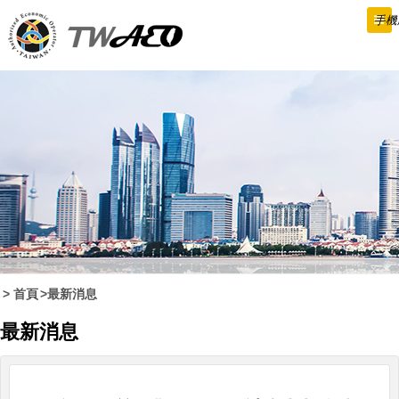
跳
手機
到
主
要
內
容
首頁
最新消息
最新消息